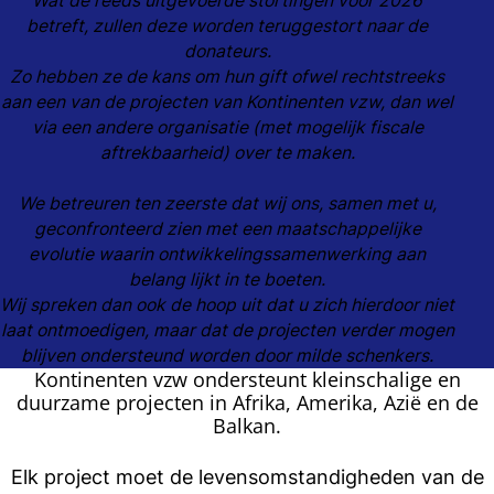
Wat de reeds uitgevoerde stortingen voor 2026
betreft, zullen deze worden teruggestort naar de
donateurs.
Zo hebben ze de kans om hun gift ofwel rechtstreeks
aan een van de projecten van Kontinenten vzw, dan wel
via een andere organisatie (met mogelijk fiscale
aftrekbaarheid) over te maken.
We betreuren ten zeerste dat wij ons, samen met u,
geconfronteerd zien met een maatschappelijke
evolutie waarin ontwikkelingssamenwerking aan
belang lijkt in te boeten.
Wij spreken dan ook de hoop uit dat u zich hierdoor niet
laat ontmoedigen, maar dat de projecten verder mogen
blijven ondersteund worden door milde schenkers.
Kontinenten vzw ondersteunt kleinschalige en
duurzame projecten in Afrika, Amerika, Azië en de
Balkan.
Elk project moet de levensomstandigheden van de