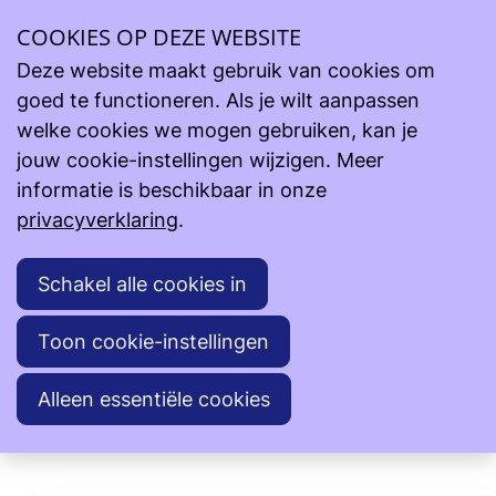
Ope
COOKIES OP DEZE WEBSITE
Steun onze projecten
Lopende projecten
men
Missionarissen van Afrika vzw - Projecten Witte Paters -
Deze website maakt gebruik van cookies om
Congo
goed te functioneren. Als je wilt aanpassen
Missionarissen van Afrika vzw - Projecten Witte
welke cookies we mogen gebruiken, kan je
Paters - Congo
jouw cookie-instellingen wijzigen. Meer
informatie is beschikbaar in onze
privacyverklaring
.
Projecten Witte Paters
Uw hulp voor dit project! Waarvoor dank.
Schakel alle cookies in
BE66 7380 3734 7143 (Kontinenten vzw)
Noteer bij al uw giften volgende mededeling:
Toon cookie-instellingen
Witte Paters + naam van pater /
rijksregisternummer/ Naam+voornaam
Alleen essentiële cookies
Terug naar overzicht