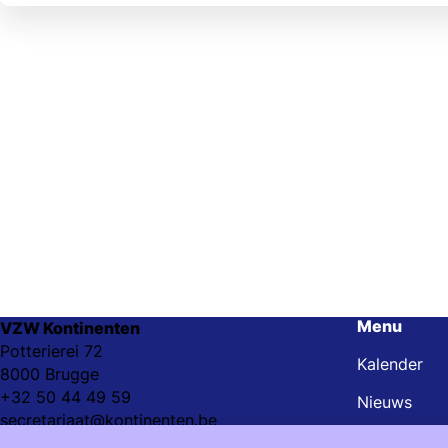
Menu
VZW Kontinenten
Potterierei 72
Kalender
8000 Brugge
+32 50 44 49 59
Nieuws
secretariaat@kontinenten.be
Steun onze 