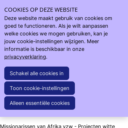
Ope
COOKIES OP DEZE WEBSITE
Steun onze projecten
Lopende projecten
men
Missionarissen van Afrika vzw
Deze website maakt gebruik van cookies om
goed te functioneren. Als je wilt aanpassen
Missionarissen van Afrika vzw
welke cookies we mogen gebruiken, kan je
jouw cookie-instellingen wijzigen. Meer
Missionarissen van Afrika vzw - Père Bernard Lesay
informatie is beschikbaar in onze
- Burundi
privacyverklaring
.
Missionarissen van Afrika vzw - Desouter Serge -
School Madagaskar
Schakel alle cookies in
Missionarissen van Afrika vzw - Rwabukamba
Toon cookie-instellingen
Damien - Rwanda
Alleen essentiële cookies
Missionarissen van Afrika vzw - Ugeux Bernard -
Nyota - Congo
Missionarissen van Afrika vzw - Projecten witte