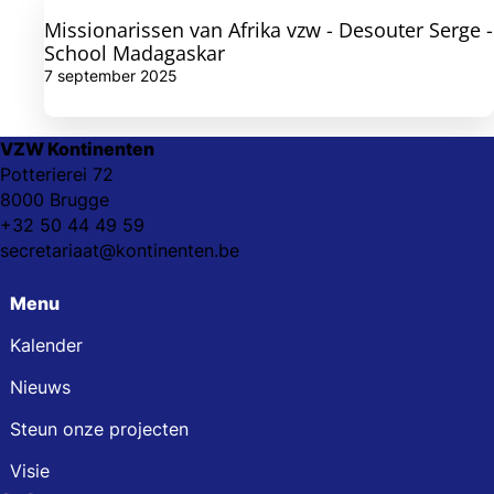
Missionarissen van Afrika vzw - Desouter Serge -
School Madagaskar
7 september 2025
VZW Kontinenten
Potterierei 72
8000 Brugge
+32 50 44 49 59
secretariaat@kontinenten.be
Menu
Kalender
Nieuws
Steun onze projecten
Visie