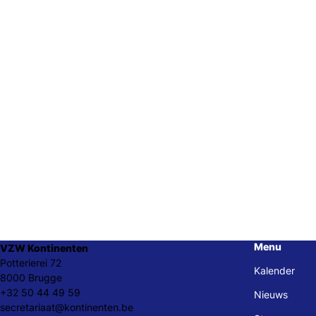
Menu
VZW Kontinenten
Potterierei 72
Kalender
8000 Brugge
+32 50 44 49 59
Nieuws
secretariaat@kontinenten.be