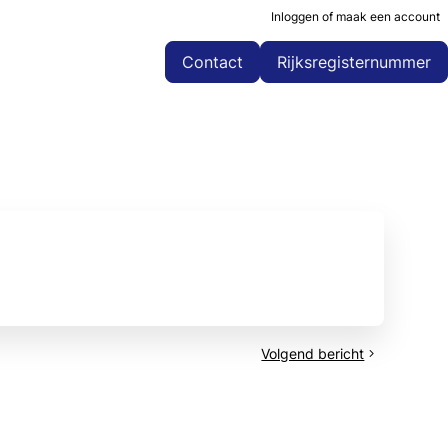
Inloggen of maak een account
Contact
Rijksregisternummer
Volgend bericht
Orper
vzw
-
Congo