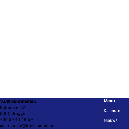
Menu
VZW Kontinenten
Potterierei 72
Kalender
8000 Brugge
+32 50 44 49 59
Nieuws
secretariaat@kontinenten.be