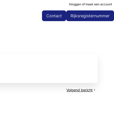
Inloggen of maak een account
Contact
Rijksregisternummer
Volgend bericht
Creating
Power
vzw
-
Uganda