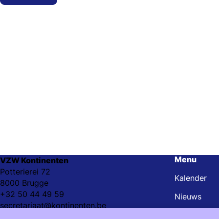
Menu
VZW Kontinenten
Potterierei 72
Kalender
8000 Brugge
+32 50 44 49 59
Nieuws
secretariaat@kontinenten.be
Steun onze 