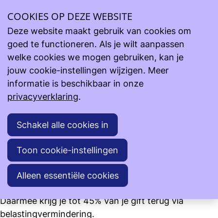
COOKIES OP DEZE WEBSITE
Steun onze projecten
Lopende projecten
Projecten - Donatie
Deze website maakt gebruik van cookies om
goed te functioneren. Als je wilt aanpassen
Welk fonds wil jij steunen?
*
welke cookies we mogen gebruiken, kan je
jouw cookie-instellingen wijzigen. Meer
Hoeveel wil jij doneren?
*
informatie is beschikbaar in onze
€ 20,00
privacyverklaring
.
€ 40,00
€ 50,00
Schakel alle cookies in
€ 75,00
€ 100,00
Anders, nl: €
Toon cookie-instellingen
Voor een gift vanaf 40 euro op jaarbasis krijg je een
Alleen essentiële cookies
fiscaal attest.
Daarmee krijg je tot 45% van je gift terug via
belastingvermindering.