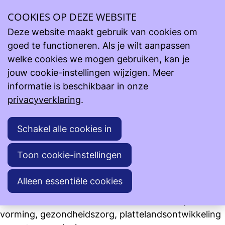
Ope
COOKIES OP DEZE WEBSITE
Steun onze projecten
Lopende projecten
men
Kinderen van Isiro - DR Congo
Deze website maakt gebruik van cookies om
goed te functioneren. Als je wilt aanpassen
Kinderen van Isiro - DR Congo
welke cookies we mogen gebruiken, kan je
jouw cookie-instellingen wijzigen. Meer
informatie is beschikbaar in onze
privacyverklaring
.
Schakel alle cookies in
Toon cookie-instellingen
het gaat hier om een humaan project dat de
Alleen essentiële cookies
plaatselijke levensomstandigheden van de bevolking
in het Zuiden moet verbeteren o.a. onderwijs en
vorming, gezondheidszorg, plattelandsontwikkeling