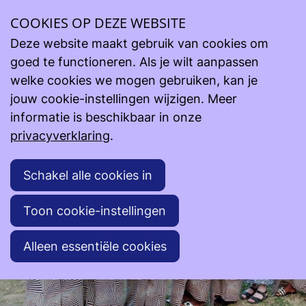
COOKIES OP DEZE WEBSITE
Steun onze projecten
Lopende projecten
Zusters van Maria - RD Congo Ituri vzw
Deze website maakt gebruik van cookies om
goed te functioneren. Als je wilt aanpassen
Zusters van Maria - RD Congo Ituri vzw
welke cookies we mogen gebruiken, kan je
jouw cookie-instellingen wijzigen. Meer
informatie is beschikbaar in onze
privacyverklaring
.
Schakel alle cookies in
Toon cookie-instellingen
Alleen essentiële cookies