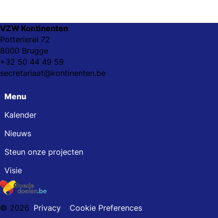
VZW Kontinenten
Potterierei 72
8000 Brugge
+32 50 44 49 59
secretariaat@kontinenten.be
Menu
Kalender
Nieuws
Steun onze projecten
Visie
© 2026
Privacy
Cookie Preferences