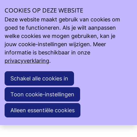
Ope
COOKIES OP DEZE WEBSITE
Steun onze projecten
Lopende projecten
men
Zusters van het Geloof - Tielt vzw - Camilla Ver Eecke -
Deze website maakt gebruik van cookies om
Congo
goed te functioneren. Als je wilt aanpassen
Zusters van het Geloof - Tielt vzw - Camilla Ver Eecke
welke cookies we mogen gebruiken, kan je
- Congo
jouw cookie-instellingen wijzigen. Meer
informatie is beschikbaar in onze
privacyverklaring
.
IN TE VULLEN
Terug naar overzicht
Schakel alle cookies in
Toon cookie-instellingen
Alleen essentiële cookies