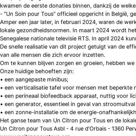
kwamen de eerste donaties binnen, dankzij de welke
- “Un Soin pour Tous” officieel opgericht in België, g
Amper een jaar later, in februari 2024, waren de we
lokale gezondheidsnormen. In maart 2024 wordt het c
Senegalese nationale televisie RTS. In april 2024 ku
De snelle realisatie van dit project getuigt van de e
van alle mensen die zich ervoor inzetten.
Om te kunnen blijven zorgen en groeien, hebben we 
Onze huidige behoeften zijn:
• een aangepaste minibus;
• een verticalisatie tafel voor mensen met beperkte m
• een perineaal biofeedback apparaat, nuttig voor lich
• een generator, essentieel in geval van stroomuitval
• een zonne-installatie om de energie-onafhankelijk
Het ganse team van Un Citron pour Tous en de lokale
Un Citron pour Tous Asbl - 4 rue d'Orbais - 1360 Per