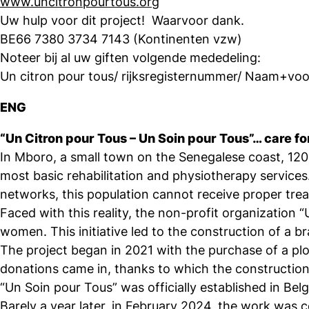
www.uncitronpourtous.org
Uw hulp voor dit project! Waarvoor dank.
BE66 7380 3734 7143 (Kontinenten vzw)
Noteer bij al uw giften volgende mededeling:
Un citron pour tous/ rijksregisternummer/ Naam+v
ENG
“Un Citron pour Tous – Un Soin pour Tous”… care for
In Mboro, a small town on the Senegalese coast, 120 
most basic rehabilitation and physiotherapy services
networks, this population cannot receive proper tre
Faced with this reality, the non-profit organization 
women. This initiative led to the construction of a b
The project began in 2021 with the purchase of a pl
donations came in, thanks to which the construction 
“Un Soin pour Tous” was officially established in Be
Barely a year later, in February 2024, the work was 