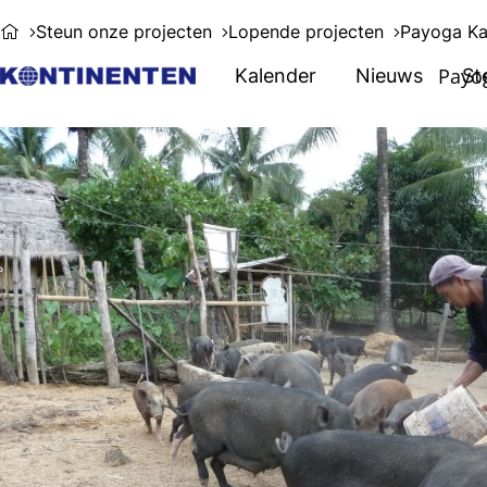
Steun onze projecten
Lopende projecten
Payoga Kap
Payog
Kalender
Nieuws
St