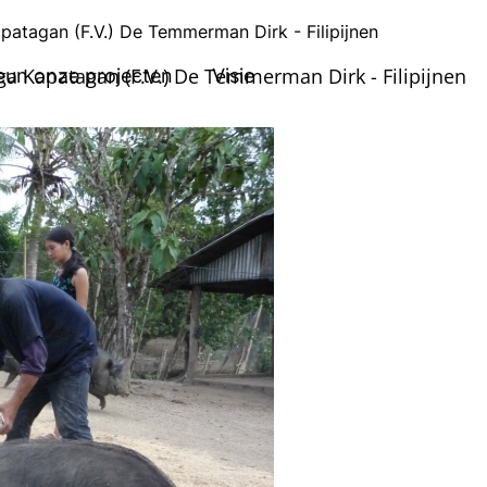
atagan (F.V.) De Temmerman Dirk - Filipijnen
a Kapatagan (F.V.) De Temmerman Dirk - Filipijnen
eun onze projecten
Visie