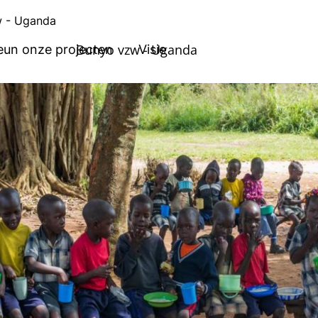
 - Uganda
Bunyo vzw - Uganda
eun onze projecten
Visie