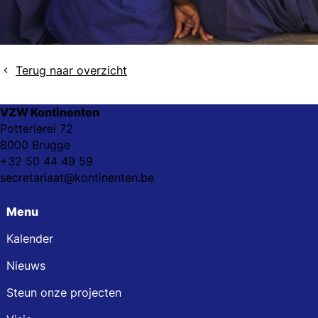
Terug naar overzicht
VZW Kontinenten
Potterierei 72
8000 Brugge
+32 50 44 49 59
secretariaat@kontinenten.be
Menu
Kalender
Nieuws
Steun onze projecten