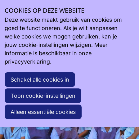
COOKIES OP DEZE WEBSITE
Steun onze projecten
Lopende projecten
Anamalawi vzw (Majanga) - Malawi
Deze website maakt gebruik van cookies om
goed te functioneren. Als je wilt aanpassen
Anamalawi vzw (Majanga) - Malawi
welke cookies we mogen gebruiken, kan je
jouw cookie-instellingen wijzigen. Meer
informatie is beschikbaar in onze
privacyverklaring
.
Schakel alle cookies in
Toon cookie-instellingen
Alleen essentiële cookies