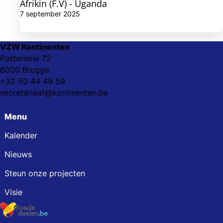
Afrikin (F.V) - Uganda
7 september 2025
VZW Kontinenten
Potterierei 72
8000 Brugge
+32 50 44 49 59
secretariaat@kontinenten.be
Menu
Kalender
Nieuws
Steun onze projecten
Visie