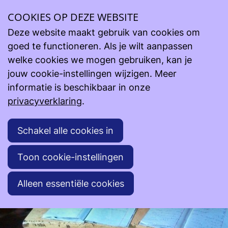
COOKIES OP DEZE WEBSITE
Steun onze projecten
Lopende projecten
Afrikin (F.V) - Congo (Goma) - Uganda
Deze website maakt gebruik van cookies om
goed te functioneren. Als je wilt aanpassen
Afrikin (F.V) - Congo (Goma) - Uganda
welke cookies we mogen gebruiken, kan je
jouw cookie-instellingen wijzigen. Meer
informatie is beschikbaar in onze
privacyverklaring
.
Schakel alle cookies in
Toon cookie-instellingen
Alleen essentiële cookies