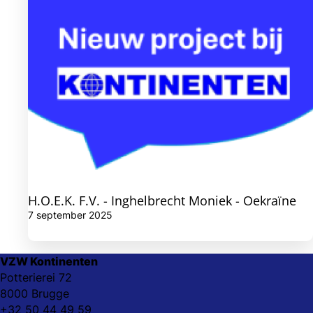
H.O.E.K. F.V. - Inghelbrecht Moniek - Oekraïne
7 september 2025
VZW Kontinenten
Potterierei 72
8000 Brugge
+32 50 44 49 59