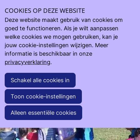
COOKIES OP DEZE WEBSITE
Steun onze projecten
Lopende projecten
H.O.E.K. - hulp in Albanië - Mongolië - Oekraïne -
Deze website maakt gebruik van cookies om
Inghelbrecht Moniek
goed te functioneren. Als je wilt aanpassen
H.O.E.K. - hulp in Albanië - Mongolië - Oekraïne -
welke cookies we mogen gebruiken, kan je
Inghelbrecht Moniek
jouw cookie-instellingen wijzigen. Meer
informatie is beschikbaar in onze
privacyverklaring
.
Schakel alle cookies in
Toon cookie-instellingen
Alleen essentiële cookies