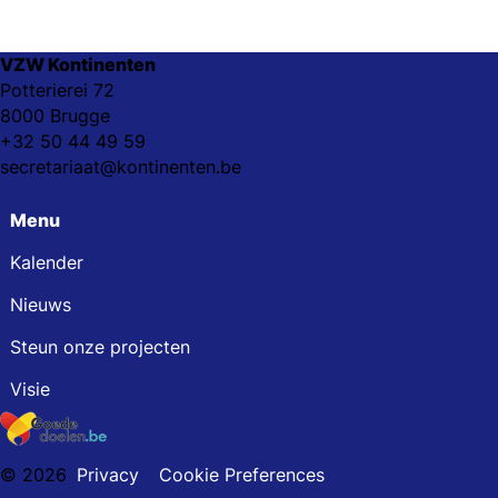
VZW Kontinenten
Potterierei 72
8000 Brugge
+32 50 44 49 59
secretariaat@kontinenten.be
Menu
Kalender
Nieuws
Steun onze projecten
Visie
© 2026
Privacy
Cookie Preferences