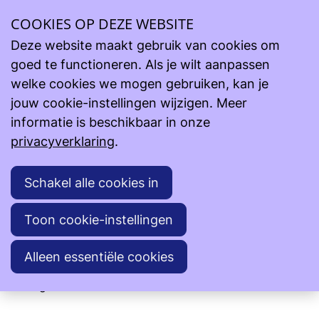
Kerstmarkt
Ope
COOKIES OP DEZE WEBSITE
men
Deze website maakt gebruik van cookies om
t.v.v. Projecten: Simal - Creating Power vzw - Pa'i
goed te functioneren. Als je wilt aanpassen
Puku
welke cookies we mogen gebruiken, kan je
Zaterdag 6 december 2025
jouw cookie-instellingen wijzigen. Meer
Zondag 7 december 2025
informatie is beschikbaar in onze
Maandag 8 december 2025
privacyverklaring
.
Bijlage(n)
Schakel alle cookies in
Toon cookie-instellingen
Affiche Kerstmarkt dec 2025 voor web.jpg
Alleen essentiële cookies
Terug naar overzicht