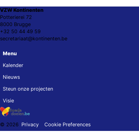
VZW Kontinenten
Potterierei 72
8000 Brugge
+32 50 44 49 59
secretariaat@kontinenten.be
Menu
Kalender
Nieuws
Steun onze projecten
Visie
© 2026
Privacy
Cookie Preferences