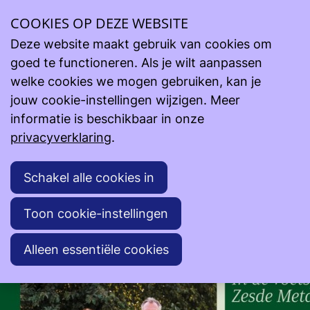
Jan Cappelle & Marieke Van Raes t.v.v. OLOILO Simal
COOKIES OP DEZE WEBSITE
Deze website maakt gebruik van cookies om
zaterdag 20 09 2025 - Vichte
goed te functioneren. Als je wilt aanpassen
Het Onderspit, in de voetsporen van het Zesde
welke cookies we mogen gebruiken, kan je
Metaal
jouw cookie-instellingen wijzigen. Meer
informatie is beschikbaar in onze
privacyverklaring
.
Schakel alle cookies in
Toon cookie-instellingen
Alleen essentiële cookies