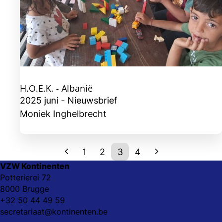
H.O.E.K. - Albanië
2025 juni - Nieuwsbrief
Moniek Inghelbrecht
1
2
3
4
VZW Kontinenten
Potterierei 72
8000 Brugge
+32 50 44 49 59
secretariaat@kontinenten.be