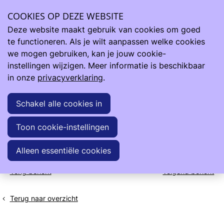
Kudimba vzw - Malawi
Ope
COOKIES OP DEZE WEBSITE
men
Deze website maakt gebruik van cookies om goed
2026 maart - Nieuwsbrief
te functioneren. Als je wilt aanpassen welke cookies
Maaike Bruynooghe
we mogen gebruiken, kan je jouw cookie-
instellingen wijzigen. Meer informatie is beschikbaar
23 maart 2026
in onze
privacyverklaring
.
Bijlage(n)
Schakel alle cookies in
Toon cookie-instellingen
2026 03 Kudimba Nieuwsbrief .pdf
Alleen essentiële cookies
Vorig bericht
Volgend bericht
Simal
Simal
Group
Group
Belgium
Belgium
Terug naar overzicht
-
-
Brazilië
Brazilië