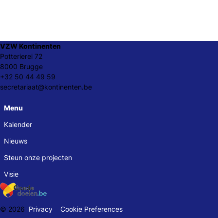
VZW Kontinenten
Potterierei 72
8000 Brugge
+32 50 44 49 59
secretariaat@kontinenten.be
Menu
Kalender
Nieuws
Steun onze projecten
Visie
© 2026
Privacy
Cookie Preferences