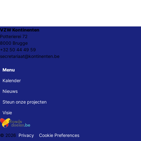
VZW Kontinenten
Potterierei 72
8000 Brugge
+32 50 44 49 59
secretariaat@kontinenten.be
Menu
Kalender
Nieuws
Steun onze projecten
Visie
© 2026
Privacy
Cookie Preferences