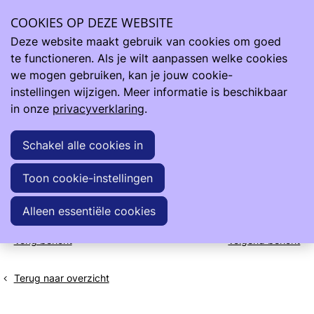
New Laetare Schools steungroep - Nigeria
Ope
COOKIES OP DEZE WEBSITE
men
Deze website maakt gebruik van cookies om goed
2025 - 4de kwartaal - Nieuwsbrief
te functioneren. Als je wilt aanpassen welke cookies
Maes Lieven
we mogen gebruiken, kan je jouw cookie-
instellingen wijzigen. Meer informatie is beschikbaar
17 december 2025
in onze
privacyverklaring
.
Bijlage(n)
Schakel alle cookies in
Toon cookie-instellingen
2025-12 Laetare Tijdingen 4de kw NL.pdf
Alleen essentiële cookies
Vorig bericht
Volgend bericht
H.O.E.K.
Chabwino
project
vzw
-
Terug naar overzicht
Oekraïne