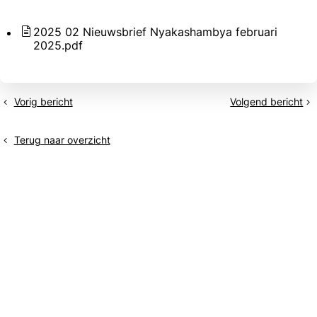
2025 02 Nieuwsbrief Nyakashambya februari
2025.pdf
Vorig bericht
Volgend bericht
Creating
Orper
Power
vzw
vzw
-
Terug naar overzicht
-
Congo
Uganda