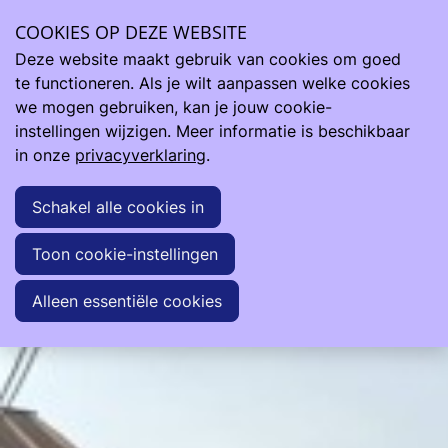
Oxfam Veurne - Nyakashambya - Uganda
COOKIES OP DEZE WEBSITE
Deze website maakt gebruik van cookies om goed
2025 mei - Nieuwsbrief
te functioneren. Als je wilt aanpassen welke cookies
Oxfam Veurne - Vandooren Frank
we mogen gebruiken, kan je jouw cookie-
instellingen wijzigen. Meer informatie is beschikbaar
31 mei 2025
in onze
privacyverklaring
.
Schakel alle cookies in
Toon cookie-instellingen
Alleen essentiële cookies