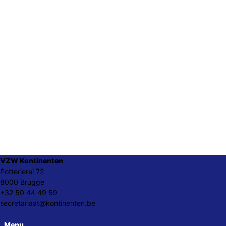
VZW Kontinenten
Potterierei 72
8000 Brugge
+32 50 44 49 59
secretariaat@kontinenten.be
Menu