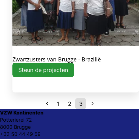
Zwartzusters van Brugge - Brazilië
Steun de projecten
1
2
3
VZW Kontinenten
Potterierei 72
8000 Brugge
+32 50 44 49 59